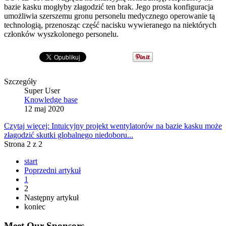
bazie kasku mogłyby złagodzić ten brak. Jego prosta konfiguracja
umożliwia szerszemu gronu personelu medycznego operowanie tą
technologią, przenosząc część nacisku wywieranego na niektórych
członków wyszkolonego personelu.
Szczegóły
Super User
Knowledge base
12 maj 2020
Czytaj więcej: Intuicyjny projekt wentylatorów na bazie kasku może
złagodzić skutki globalnego niedoboru...
Strona 2 z 2
start
Poprzedni artykuł
1
2
Następny artykuł
koniec
Meet Our Sponsors