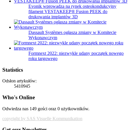
Evonik wprowadza na rynek osteokondukcyjny
filament VESTAKEEP® Fusion PEEK do
drukowania implantów 3D
Dassault Systèmes ogłasza zmiany w Komitecie
Wykonawczym
Formnext 2022: niezwykle udany początek nowego
roku targowego
Statistics
Odsłon artykułów:
5410945
Who's Online
Odwiedza nas 149 gości oraz 0 użytkowników.
copyright by SAS Visuelle Kommunikation
Get our Newsletter