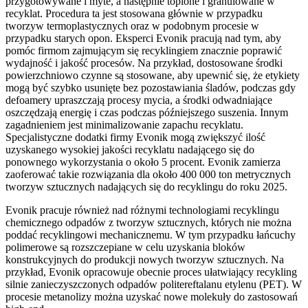
przygotowywane i myte, a następnie topione i granulowane w
recyklat. Procedura ta jest stosowana głównie w przypadku
tworzyw termoplastycznych oraz w podobnym procesie w
przypadku starych opon. Eksperci Evonik pracują nad tym, aby
pomóc firmom zajmującym się recyklingiem znacznie poprawić
wydajność i jakość procesów. Na przykład, dostosowane środki
powierzchniowo czynne są stosowane, aby upewnić się, że etykiety
mogą być szybko usunięte bez pozostawiania śladów, podczas gdy
defoamery upraszczają procesy mycia, a środki odwadniające
oszczędzają energię i czas podczas późniejszego suszenia. Innym
zagadnieniem jest minimalizowanie zapachu recyklatu.
Specjalistyczne dodatki firmy Evonik mogą zwiększyć ilość
uzyskanego wysokiej jakości recyklatu nadającego się do
ponownego wykorzystania o około 5 procent. Evonik zamierza
zaoferować takie rozwiązania dla około 400 000 ton metrycznych
tworzyw sztucznych nadających się do recyklingu do roku 2025.
Evonik pracuje również nad różnymi technologiami recyklingu
chemicznego odpadów z tworzyw sztucznych, których nie można
poddać recyklingowi mechanicznemu. W tym przypadku łańcuchy
polimerowe są rozszczepiane w celu uzyskania bloków
konstrukcyjnych do produkcji nowych tworzyw sztucznych. Na
przykład, Evonik opracowuje obecnie proces ułatwiający recykling
silnie zanieczyszczonych odpadów politereftalanu etylenu (PET). W
procesie metanolizy można uzyskać nowe molekuły do zastosowań