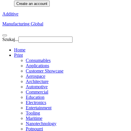
Create an account
Additive
Manufacturing Global
Szukaj...
Home
Print
Consumables
Applications
Customer Showcase
Aerospace
Architecture
Automotive
Commercial
Education
Electronics
Entertainment
Tooling
Maritime
Nanotechnology
Potpourri