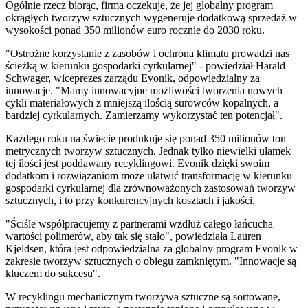
Ogólnie rzecz biorąc, firma oczekuje, że jej globalny program
okrągłych tworzyw sztucznych wygeneruje dodatkową sprzedaż w
wysokości ponad 350 milionów euro rocznie do 2030 roku.
"Ostrożne korzystanie z zasobów i ochrona klimatu prowadzi nas
ścieżką w kierunku gospodarki cyrkularnej" - powiedział Harald
Schwager, wiceprezes zarządu Evonik, odpowiedzialny za
innowacje. "Mamy innowacyjne możliwości tworzenia nowych
cykli materiałowych z mniejszą ilością surowców kopalnych, a
bardziej cyrkularnych. Zamierzamy wykorzystać ten potencjał".
Każdego roku na świecie produkuje się ponad 350 milionów ton
metrycznych tworzyw sztucznych. Jednak tylko niewielki ułamek
tej ilości jest poddawany recyklingowi. Evonik dzięki swoim
dodatkom i rozwiązaniom może ułatwić transformację w kierunku
gospodarki cyrkularnej dla zrównoważonych zastosowań tworzyw
sztucznych, i to przy konkurencyjnych kosztach i jakości.
"Ściśle współpracujemy z partnerami wzdłuż całego łańcucha
wartości polimerów, aby tak się stało", powiedziała Lauren
Kjeldsen, która jest odpowiedzialna za globalny program Evonik w
zakresie tworzyw sztucznych o obiegu zamkniętym. "Innowacje są
kluczem do sukcesu".
W recyklingu mechanicznym tworzywa sztuczne są sortowane,