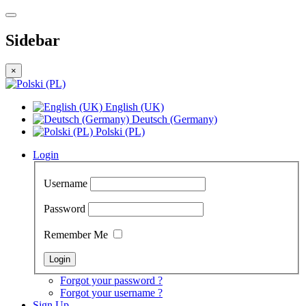
Sidebar
×
English (UK)
Deutsch (Germany)
Polski (PL)
Login
Username
Password
Remember Me
Forgot your password ?
Forgot your username ?
Sign Up