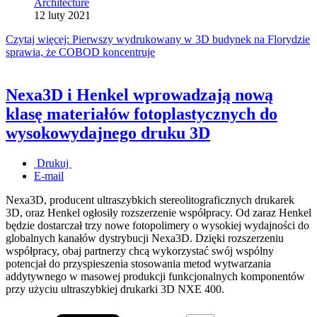
Architecture
12 luty 2021
Czytaj więcej: Pierwszy wydrukowany w 3D budynek na Florydzie
sprawia, że COBOD koncentruje
Nexa3D i Henkel wprowadzają nową
klasę materiałów fotoplastycznych do
wysokowydajnego druku 3D
Drukuj
E-mail
Nexa3D, producent ultraszybkich stereolitograficznych drukarek
3D, oraz Henkel ogłosiły rozszerzenie współpracy. Od zaraz Henkel
będzie dostarczał trzy nowe fotopolimery o wysokiej wydajności do
globalnych kanałów dystrybucji Nexa3D. Dzięki rozszerzeniu
współpracy, obaj partnerzy chcą wykorzystać swój wspólny
potencjał do przyspieszenia stosowania metod wytwarzania
addytywnego w masowej produkcji funkcjonalnych komponentów
przy użyciu ultraszybkiej drukarki 3D NXE 400.