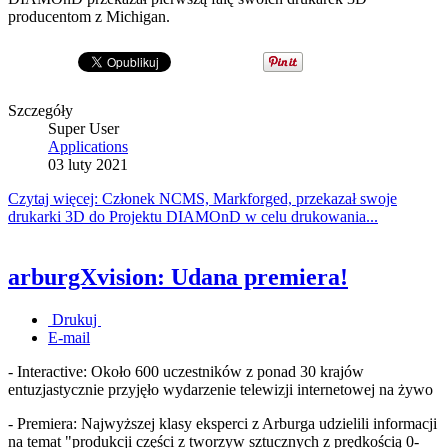
producentom z Michigan.
Szczegóły
Super User
Applications
03 luty 2021
Czytaj więcej: Członek NCMS, Markforged, przekazał swoje
drukarki 3D do Projektu DIAMOnD w celu drukowania...
arburgXvision: Udana premiera!
Drukuj
E-mail
- Interactive: Około 600 uczestników z ponad 30 krajów
entuzjastycznie przyjęło wydarzenie telewizji internetowej na żywo
- Premiera: Najwyższej klasy eksperci z Arburga udzielili informacji
na temat "produkcji części z tworzyw sztucznych z prędkością 0-