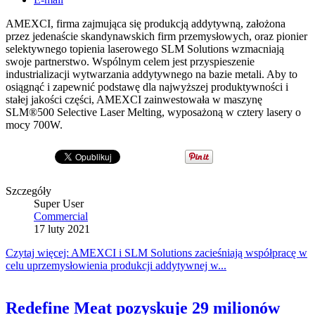
AMEXCI, firma zajmująca się produkcją addytywną, założona
przez jedenaście skandynawskich firm przemysłowych, oraz pionier
selektywnego topienia laserowego SLM Solutions wzmacniają
swoje partnerstwo. Wspólnym celem jest przyspieszenie
industrializacji wytwarzania addytywnego na bazie metali. Aby to
osiągnąć i zapewnić podstawę dla najwyższej produktywności i
stałej jakości części, AMEXCI zainwestowała w maszynę
SLM®500 Selective Laser Melting, wyposażoną w cztery lasery o
mocy 700W.
Szczegóły
Super User
Commercial
17 luty 2021
Czytaj więcej: AMEXCI i SLM Solutions zacieśniają współpracę w
celu uprzemysłowienia produkcji addytywnej w...
Redefine Meat pozyskuje 29 milionów