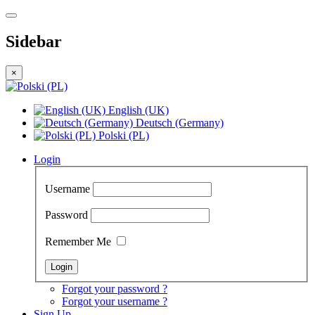
Sidebar
×
English (UK)
Deutsch (Germany)
Polski (PL)
Login
Username
Password
Remember Me
Forgot your password ?
Forgot your username ?
Sign Up