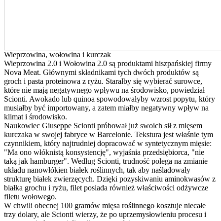
Wieprzowina, wołowina i kurczak
Wieprzowina 2.0 i Wołowina 2.0 są produktami hiszpańskiej firmy
Nova Meat. Głównymi składnikami tych dwóch produktów są
groch i pasta proteinowa z ryżu. Starałby się wybierać surowce,
które nie mają negatywnego wpływu na środowisko, powiedział
Scionti. Awokado lub quinoa spowodowałyby wzrost popytu, który
musiałby być importowany, a zatem miałby negatywny wpływ na
klimat i środowisko.
Naukowiec Giuseppe Scionti próbował już swoich sił z mięsem
kurczaka w swojej fabryce w Barcelonie. Tekstura jest właśnie tym
czynnikiem, który najtrudniej dopracować w syntetycznym mięsie:
"Ma ono włóknistą konsystencję", wyjaśnia przedsiębiorca, "nie
taką jak hamburger". Według Scionti, trudność polega na zmianie
układu nanowłókien białek roślinnych, tak aby naśladowały
strukturę białek zwierzęcych. Dzięki pozyskiwaniu aminokwasów z
białka grochu i ryżu, filet posiada również właściwości odżywcze
filetu wołowego.
W chwili obecnej 100 gramów mięsa roślinnego kosztuje niecałe
trzy dolary, ale Scionti wierzy, że po uprzemysłowieniu procesu i