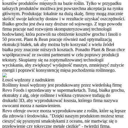
kosztów produktów mięsnych na bazie roślin. Tylko w przypadku
tańszych produktów możliwa jest powszechna akceptacja na rynku
głównym. Produkując lokalnie na dużą skalę, firmy mogą znacznie
skrócić swoje łańcuchy dostaw i w rezultacie uzyskać oszczędności.
Białko grochu jest dwa razy droższe od sojowego. Z tego powodu
firma pracuje nad rozwojem skomputeryzowanej technologii
hodowlanej, która pozwoli na obniżenie kosztów grochu i fasoli o
50 procent. Plant & Bean pracuje również nad optymalizacją
ekstrakcji białek, tak aby można było korzystać z wielu źródeł
białka przy znacznie niższych kosztach. Ponadto Plant & Bean chce
współpracować ze swoimi partnerami w celu poprawy produkcji
tekstury. Skupiamy się na zoptymalizowanej technologii
wyciskania, aby zwiększyć wydajność maszyn, zmniejszyć zużycie
energii i poprawić konsystencję mięsa pochodzenia roślinnego.
Łosoś wędzony z nadrukiem
Roślinny łosoś wędzony jest produkowany przez wiedeńską firmę
Revo Foods i sprzedawany w supermarketach. Tutaj, białka grochu,
ekstrakty z alg, oleje roślinne i włókna cytrusowe trafiają do
drukarki 3D, aby wyprodukować łososia, którego firma nazywa
owocami morza z nastawieniem.
Revo oferuje owoce morza wyprodukowane z roślin, które są lepsze
dla zdrowia i środowiska. "Dzięki naszym produktom możesz teraz
cieszyć się pysznymi smakołykami z oceanu, nie martwiąc się o
przełowienie czy toksyczne metale ciężkie" - twierdzi firma.