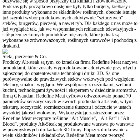
odżywiać się w sposób przyjazny dla klimatu i zrównoważony.
Podczas gdy początkowo dostępne były tylko burgery, kiełbasy i
inne produkty wykonane ze składników roślinnych, obecnie istnieje
już szeroki wybór produkowanych addytywnie "sztucznych"
steków, burgerów, pieczeni, a nawet ryb. Dla każdego z nas może to
już wyglądać tak, jak we wspomnianych reklamach telewizyjnych -
stół pełen rzekomych produktów mięsnych, które jednak są
wykonane ze zrównoważonych, roślinnych surowców i pochodzą z
drukarki.
Steki, pieczenie & Co.
Produkty Alt-steak są tym, co izraelska firma Redefine Meat nazywa
produktami, które zostały wyprodukowane addytywnie przy użyciu
zgłoszonej do opatentowania technologii druku 3D. Są one
porównywalne do prawdziwych steków wołowych pod względem
tekstury, smaku i wyglądu. We współpracy z rzeźnikami, szefami
kuchni, technologami żywności i ekspertem w dziedzinie aromatów,
firmą Givaudan, Redefine Meat cyfrowo odwzorowało ponad 70
parametrów sensorycznych w swoich produktach alt-steak, w tym
teksturę, soczystość, rozmieszczenie tłuszczu i odczucie w ustach
wysokiej jakości wołowiny. Wykorzystując zastrzeżone przez
Redefine Meat receptury roślinne "Alt-Muscle", "Alt-Fat" i "Alt-
Blood", produkty Alt-Steak są produkowane warstwa po warstwie
w przemysłowych drukarkach 3D firmy. Poprzez drukowanie z
wielu składników i składników, Redefine Meat może tworzyć