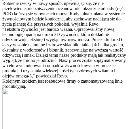
Robienie rzeczy w nowy sposób, upewniając się, że nie
przełowienie, nie zniszczenie oceanów, nie toksyczne odpady (rtęć,
PCB) kończą się w owocach morza. Radykalna zmiana w systemie
żywnościowym będzie konieczna, aby zachować nadającą się do
życia planetę dla przyszłych pokoleń, wyjaśnia Revo.
"Tekstura żywności jest bardzo ważna. Opracowaliśmy nową
technologię opartą na druku 3D żywności, która dokładnie
odwzorowuje teksturę i wygląd owoców morza. Proces druku 3D
łączy w sobie naturalne i zdrowe składniki, takie jak białka grochu,
ekstrakty z wodorostów i błonnik, zapewniając najwyższą wartość
odżywczą i smak. Dzięki temu nasze produkty mają tak realistyczny
wygląd, że trudno je odróżnić. Nasz proces został zoptymalizowany
w celu wyeliminowania odpadów żywnościowych w procesie
produkcji i uzyskania większej ilości tych zdrowych witamin i
olejów omega-3," powiedział Revo.
Kolejnym krokiem jest rozbudowa firmy o zautomatyzowaną linię
produkcyjną.