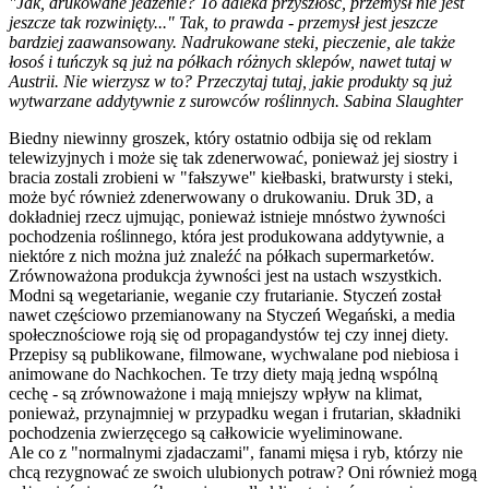
"Jak, drukowane jedzenie? To daleka przyszłość, przemysł nie jest
jeszcze tak rozwinięty..." Tak, to prawda - przemysł jest jeszcze
bardziej zaawansowany. Nadrukowane steki, pieczenie, ale także
łosoś i tuńczyk są już na półkach różnych sklepów, nawet tutaj w
Austrii. Nie wierzysz w to? Przeczytaj tutaj, jakie produkty są już
wytwarzane addytywnie z surowców roślinnych. Sabina Slaughter
Biedny niewinny groszek, który ostatnio odbija się od reklam
telewizyjnych i może się tak zdenerwować, ponieważ jej siostry i
bracia zostali zrobieni w "fałszywe" kiełbaski, bratwursty i steki,
może być również zdenerwowany o drukowaniu. Druk 3D, a
dokładniej rzecz ujmując, ponieważ istnieje mnóstwo żywności
pochodzenia roślinnego, która jest produkowana addytywnie, a
niektóre z nich można już znaleźć na półkach supermarketów.
Zrównoważona produkcja żywności jest na ustach wszystkich.
Modni są wegetarianie, weganie czy frutarianie. Styczeń został
nawet częściowo przemianowany na Styczeń Wegański, a media
społecznościowe roją się od propagandystów tej czy innej diety.
Przepisy są publikowane, filmowane, wychwalane pod niebiosa i
animowane do Nachkochen. Te trzy diety mają jedną wspólną
cechę - są zrównoważone i mają mniejszy wpływ na klimat,
ponieważ, przynajmniej w przypadku wegan i frutarian, składniki
pochodzenia zwierzęcego są całkowicie wyeliminowane.
Ale co z "normalnymi zjadaczami", fanami mięsa i ryb, którzy nie
chcą rezygnować ze swoich ulubionych potraw? Oni również mogą