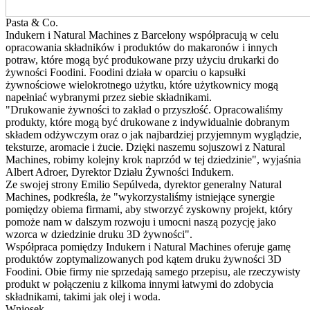
Pasta & Co.
Indukern i Natural Machines z Barcelony współpracują w celu
opracowania składników i produktów do makaronów i innych
potraw, które mogą być produkowane przy użyciu drukarki do
żywności Foodini. Foodini działa w oparciu o kapsułki
żywnościowe wielokrotnego użytku, które użytkownicy mogą
napełniać wybranymi przez siebie składnikami.
"Drukowanie żywności to zakład o przyszłość. Opracowaliśmy
produkty, które mogą być drukowane z indywidualnie dobranym
składem odżywczym oraz o jak najbardziej przyjemnym wyglądzie,
teksturze, aromacie i żucie. Dzięki naszemu sojuszowi z Natural
Machines, robimy kolejny krok naprzód w tej dziedzinie", wyjaśnia
Albert Adroer, Dyrektor Działu Żywności Indukern.
Ze swojej strony Emilio Sepúlveda, dyrektor generalny Natural
Machines, podkreśla, że "wykorzystaliśmy istniejące synergie
pomiędzy obiema firmami, aby stworzyć zyskowny projekt, który
pomoże nam w dalszym rozwoju i umocni naszą pozycję jako
wzorca w dziedzinie druku 3D żywności".
Współpraca pomiędzy Indukern i Natural Machines oferuje gamę
produktów zoptymalizowanych pod kątem druku żywności 3D
Foodini. Obie firmy nie sprzedają samego przepisu, ale rzeczywisty
produkt w połączeniu z kilkoma innymi łatwymi do zdobycia
składnikami, takimi jak olej i woda.
Wniosek