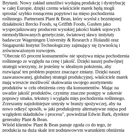
Brytanii. Nowy zakład umożliwi wydajną produkcję i dystrybucję
w całej Europie, dzięki czemu właściciele marek będą mogli
sprostać szybko rosnącemu popytowi na mięso pochodzenia
roślinnego. Partnerami Plant & Bean, który wyrósł z bezmięsnej
działalności Brecks Foods, są Griffith Foods, Gushen jako
wyspecjalizowany producent wysokiej jakości białek sojowych
niemodyfikowanych genetycznie, światowej sławy instytuty
badawcze Wageningen University & Research z Holandii oraz
Singapurski Instytut Technologiczny zajmujący się żywnością i
zrównoważonym rozwojem.
"Obecnie 65 procent konsumentów nie spożywa mięsa pochodzenia
roślinnego ze względu na cenę i jakość. Dzięki naszej podwójnej
strategii wierzymy, że jesteśmy w idealnym położeniu, aby
rozwiązać ten problem poprzez znaczące zmiany. Dzięki naszej
zaawansowanej, globalnej strategii produkcyjnej, właściciele marek
mają wreszcie możliwość skalowania swojego asortymentu
produktów w celu obniżenia ceny dla konsumentów. Mając na
uwadze jakość produktów, czynimy znaczne postępy w zakresie
poprawy smaku, tekstury i wyglądu mięs pochodzenia roślinnego.
Zrzeszamy najzdolniejsze umysły w branży spożywczej, aby na
nowo odkryć sposób, w jaki produkujemy alternatywne mięsa pod
względem składników i procesu", powiedział Edwin Bark, dyrektor
generalny Plant & Bean.
Wśród klientów Plant & Bean panuje zgoda co do tego, że
produkcja na dużą skalę jest podstawowym warunkiem obniżenia