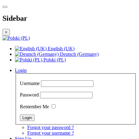
Sidebar
×
English (UK)
Deutsch (Germany)
Polski (PL)
Login
Username
Password
Remember Me
Forgot your password ?
Forgot your username ?
Sign Up