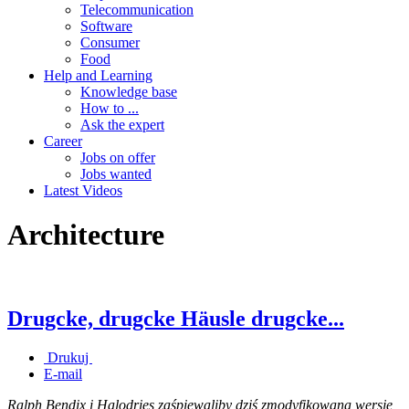
Telecommunication
Software
Consumer
Food
Help and Learning
Knowledge base
How to ...
Ask the expert
Career
Jobs on offer
Jobs wanted
Latest Videos
Architecture
Drugcke, drugcke Häusle drugcke...
Drukuj
E-mail
Ralph Bendix i Halodries zaśpiewaliby dziś zmodyfikowaną wersję