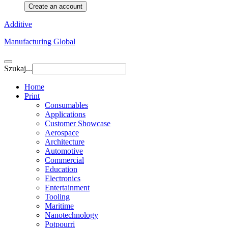
Create an account
Additive
Manufacturing Global
Szukaj...
Home
Print
Consumables
Applications
Customer Showcase
Aerospace
Architecture
Automotive
Commercial
Education
Electronics
Entertainment
Tooling
Maritime
Nanotechnology
Potpourri