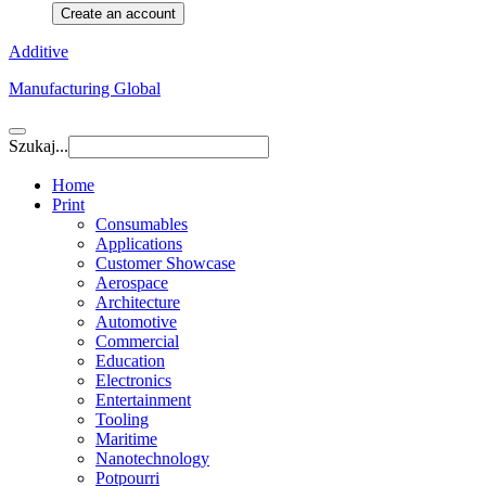
Create an account
Additive
Manufacturing Global
Szukaj...
Home
Print
Consumables
Applications
Customer Showcase
Aerospace
Architecture
Automotive
Commercial
Education
Electronics
Entertainment
Tooling
Maritime
Nanotechnology
Potpourri