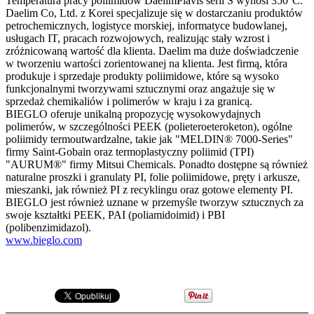
Temperatura pracy poliimidów DaelimPlavis serii S wynosi 350°C.
Daelim Co, Ltd. z Korei specjalizuje się w dostarczaniu produktów
petrochemicznych, logistyce morskiej, informatyce budowlanej,
usługach IT, pracach rozwojowych, realizując stały wzrost i
zróżnicowaną wartość dla klienta. Daelim ma duże doświadczenie
w tworzeniu wartości zorientowanej na klienta. Jest firmą, która
produkuje i sprzedaje produkty poliimidowe, które są wysoko
funkcjonalnymi tworzywami sztucznymi oraz angażuje się w
sprzedaż chemikaliów i polimerów w kraju i za granicą.
BIEGLO oferuje unikalną propozycję wysokowydajnych
polimerów, w szczególności PEEK (polieteroeteroketon), ogólne
poliimidy termoutwardzalne, takie jak "MELDIN® 7000-Series"
firmy Saint-Gobain oraz termoplastyczny poliimid (TPI)
"AURUM®" firmy Mitsui Chemicals. Ponadto dostępne są również
naturalne proszki i granulaty PI, folie poliimidowe, pręty i arkusze,
mieszanki, jak również PI z recyklingu oraz gotowe elementy PI.
BIEGLO jest również uznane w przemyśle tworzyw sztucznych za
swoje kształtki PEEK, PAI (poliamidoimid) i PBI
(polibenzimidazol).
www.bieglo.com