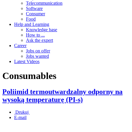
Telecommunication
Software
Consumer
Food
Help and Learning
Knowledge base
How to ...
Ask the expert
Career
Jobs on offer
Jobs wanted
Latest Videos
Consumables
Poliimid termoutwardzalny odporny na
wysoką temperaturę (PI-s)
Drukuj
E-mail