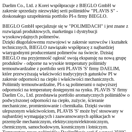
Daelim Co., Ltd. z Korei współpracuje z BIEGLO GmbH w
zakresie sprzedaży niezwykłej serii poliimidów "PLAVIS S" -
doskonałego uzupełnienia portfolio PI-s firmy BIEGLO.
BIEGLO GmbH specjalizuje się w "POLIMIDACH" i jest znane z
rozwiązań produktowych, marketingu i dystrybucji
wysokowydajnych polimerów.
Dzięki długofalowemu rozwojowi w zakresie surowców i kształtek
technicznych, BIEGLO nawiązało współpracę z najbardziej
wiarygodnymi producentami polimerów na świecie. Dzisiaj
BIEGLO ma przyjemność ogłosić swoją ekspansję na nową grupę
produktów - odporne na wysokie temperatury poliimidy
termoutwardzalne z portfolio serii PLAVIS 'S' firmy DAELIM,
które przewyższają właściwości tradycyjnych gatunków PI w
zakresie odporności na ciepło i właściwości mechanicznych.
Poliimidy termoutwardzalne, PI-s są polimerami o najwyższej
odporności na temperaturę dostępnymi na rynku. PLAVIS 'S' firmy
Daelim Co., Ltd. przedstawia portfolio aromatycznych poliimidów o
podwyższonej odporności na ciepło, zużycie, ścieranie
mechaniczne, promieniowanie i chemikalia. Dzięki swoim
ulepszonym właściwościom, PLAVIS 'S' może być stosowany w
najbardziej wymagających i zaawansowanych aplikacjach w
przemyśle mechanicznym, elektrycznym/elektronicznym,
chemicznym, samochodowym, kosmicznym i lotniczym.