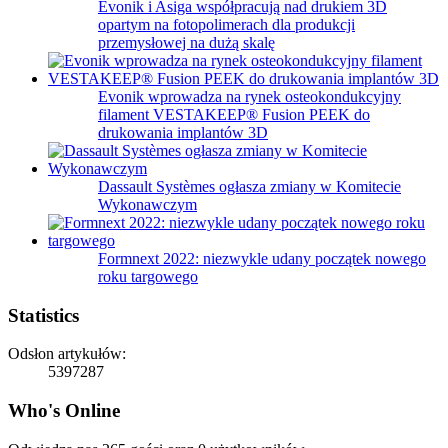
Evonik i Asiga współpracują nad drukiem 3D
opartym na fotopolimerach dla produkcji
przemysłowej na dużą skalę
Evonik wprowadza na rynek osteokondukcyjny
filament VESTAKEEP® Fusion PEEK do
drukowania implantów 3D
Dassault Systèmes ogłasza zmiany w Komitecie
Wykonawczym
Formnext 2022: niezwykle udany początek nowego
roku targowego
Statistics
Odsłon artykułów:
5397287
Who's Online