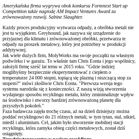
Amerykańska firma wygrywa obok konkursu Formnext Start up
Competition także nagrodę AM Impact Ventures Award za
zrównoważony rozwój. Sabine Slaughter.
Każdy proces produkcyjny wytwarza odpady, a obróbka metali nie
jest tu wyjątkiem. Greyhound, jak nazywa się urządzenie do
przyjaznej dla klimatu i zrównoważonej obróbki, przetwarza te
odpady na proszek metalowy, który jest potrzebny w produkcji
addytywnej.
Jak wiele dużych firm, MolyWorks ma swoje początki na własnym
podwórku i w garażu. To właśnie tam Chris Eonta i jego wspólnicy,
założyli firmę sześć lat temu w 2015 roku. "Gdzie indziej
moglibyśmy bezpiecznie eksperymentować z ciepłem o
temperaturze 24 000 stopni, topiącą się plazmą i niszczącą stop za
stopem?" mówi złośliwie Chris Eonta. "Pierwsza wersja tego
systemu narodziła się z konieczności. Z naszą wizją stworzenia
wydajnego sposobu recyklingu metalu, który zminimalizuje wpływ
na środowisko i stworzy bardziej zrównoważoną planetę dla
przyszłych pokoleń."
Faza badawcza zajęła trochę czasu, aż na dzień dzisiejszy można
poddać recyklingowi do 21 różnych metali, w tym tytan, stal, nikiel,
miedź i aluminium. Cel, jakim było stworzenie mobilnej stacji
recyklingu, która zamyka obieg części metalowych, został dziś
osiągnięty.