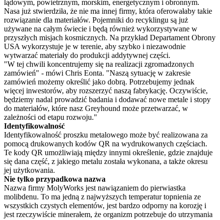
lądowym, powietrznym, morskim, energetycznym i obronnym.
Nasa już stwierdziła, że nie ma innej firmy, która oferowałaby takie
rozwiązanie dla materiałów. Pojemniki do recyklingu są już
używane na całym świecie i będą również wykorzystywane w
przyszłych misjach kosmicznych. Na przykład Departament Obrony
USA wykorzystuje je w terenie, aby szybko i niezawodnie
wytwarzać materiały do produkcji addytywnej części.
"W tej chwili koncentrujemy się na realizacji zgromadzonych
zamówień" - mówi Chris Eonta. "Naszą sytuację w zakresie
zamówień możemy określić jako dobrą. Potrzebujemy jednak
więcej inwestorów, aby rozszerzyć naszą fabrykację. Oczywiście,
będziemy nadal prowadzić badania i dodawać nowe metale i stopy
do materiałów, które nasz Greyhound może przetwarzać, w
zależności od etapu rozwoju."
Identyfikowalność
Identyfikowalność proszku metalowego może być realizowana za
pomocą drukowanych kodów QR na wydrukowanych częściach.
Te kody QR umożliwiają między innymi określenie, gdzie znajduje
się dana część, z jakiego metalu została wykonana, a także okresu
jej użytkowania.
Nie tylko przypadkowa nazwa
Nazwa firmy MolyWorks jest nawiązaniem do pierwiastka
molibdenu. To ma jedną z najwyższych temperatur topnienia ze
wszystkich czystych elementów, jest bardzo odporny na korozję i
jest rzeczywiście minerałem, że organizm potrzebuje do utrzymania