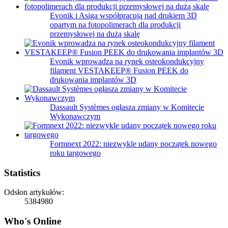
Evonik i Asiga współpracują nad drukiem 3D
opartym na fotopolimerach dla produkcji
przemysłowej na dużą skalę
Evonik wprowadza na rynek osteokondukcyjny
filament VESTAKEEP® Fusion PEEK do
drukowania implantów 3D
Dassault Systèmes ogłasza zmiany w Komitecie
Wykonawczym
Formnext 2022: niezwykle udany początek nowego
roku targowego
Statistics
Odsłon artykułów:
5384980
Who's Online