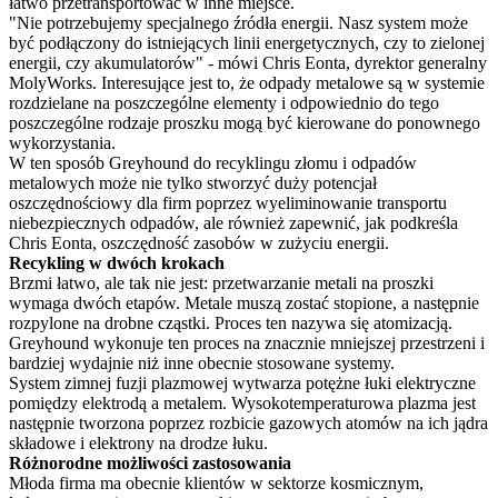
łatwo przetransportować w inne miejsce.
"Nie potrzebujemy specjalnego źródła energii. Nasz system może
być podłączony do istniejących linii energetycznych, czy to zielonej
energii, czy akumulatorów" - mówi Chris Eonta, dyrektor generalny
MolyWorks. Interesujące jest to, że odpady metalowe są w systemie
rozdzielane na poszczególne elementy i odpowiednio do tego
poszczególne rodzaje proszku mogą być kierowane do ponownego
wykorzystania.
W ten sposób Greyhound do recyklingu złomu i odpadów
metalowych może nie tylko stworzyć duży potencjał
oszczędnościowy dla firm poprzez wyeliminowanie transportu
niebezpiecznych odpadów, ale również zapewnić, jak podkreśla
Chris Eonta, oszczędność zasobów w zużyciu energii.
Recykling w dwóch krokach
Brzmi łatwo, ale tak nie jest: przetwarzanie metali na proszki
wymaga dwóch etapów. Metale muszą zostać stopione, a następnie
rozpylone na drobne cząstki. Proces ten nazywa się atomizacją.
Greyhound wykonuje ten proces na znacznie mniejszej przestrzeni i
bardziej wydajnie niż inne obecnie stosowane systemy.
System zimnej fuzji plazmowej wytwarza potężne łuki elektryczne
pomiędzy elektrodą a metalem. Wysokotemperaturowa plazma jest
następnie tworzona poprzez rozbicie gazowych atomów na ich jądra
składowe i elektrony na drodze łuku.
Różnorodne możliwości zastosowania
Młoda firma ma obecnie klientów w sektorze kosmicznym,