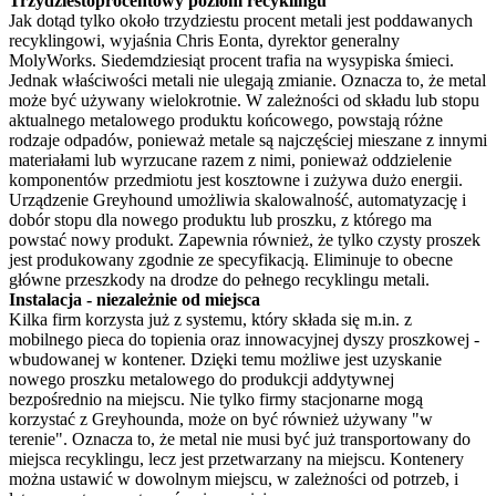
Trzydziestoprocentowy poziom recyklingu
Jak dotąd tylko około trzydziestu procent metali jest poddawanych
recyklingowi, wyjaśnia Chris Eonta, dyrektor generalny
MolyWorks. Siedemdziesiąt procent trafia na wysypiska śmieci.
Jednak właściwości metali nie ulegają zmianie. Oznacza to, że metal
może być używany wielokrotnie. W zależności od składu lub stopu
aktualnego metalowego produktu końcowego, powstają różne
rodzaje odpadów, ponieważ metale są najczęściej mieszane z innymi
materiałami lub wyrzucane razem z nimi, ponieważ oddzielenie
komponentów przedmiotu jest kosztowne i zużywa dużo energii.
Urządzenie Greyhound umożliwia skalowalność, automatyzację i
dobór stopu dla nowego produktu lub proszku, z którego ma
powstać nowy produkt. Zapewnia również, że tylko czysty proszek
jest produkowany zgodnie ze specyfikacją. Eliminuje to obecne
główne przeszkody na drodze do pełnego recyklingu metali.
Instalacja - niezależnie od miejsca
Kilka firm korzysta już z systemu, który składa się m.in. z
mobilnego pieca do topienia oraz innowacyjnej dyszy proszkowej -
wbudowanej w kontener. Dzięki temu możliwe jest uzyskanie
nowego proszku metalowego do produkcji addytywnej
bezpośrednio na miejscu. Nie tylko firmy stacjonarne mogą
korzystać z Greyhounda, może on być również używany "w
terenie". Oznacza to, że metal nie musi być już transportowany do
miejsca recyklingu, lecz jest przetwarzany na miejscu. Kontenery
można ustawić w dowolnym miejscu, w zależności od potrzeb, i