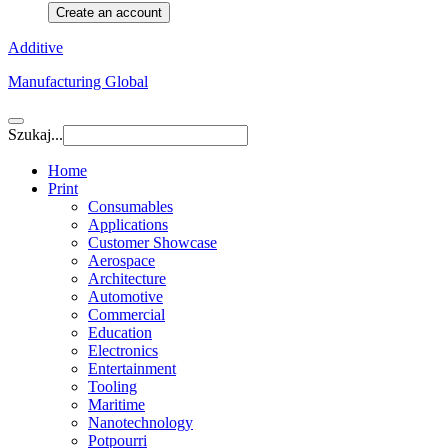
Create an account
Additive
Manufacturing Global
Szukaj...
Home
Print
Consumables
Applications
Customer Showcase
Aerospace
Architecture
Automotive
Commercial
Education
Electronics
Entertainment
Tooling
Maritime
Nanotechnology
Potpourri