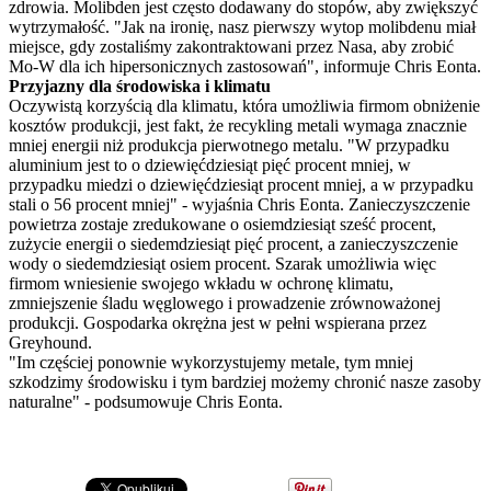
zdrowia. Molibden jest często dodawany do stopów, aby zwiększyć
wytrzymałość. "Jak na ironię, nasz pierwszy wytop molibdenu miał
miejsce, gdy zostaliśmy zakontraktowani przez Nasa, aby zrobić
Mo-W dla ich hipersonicznych zastosowań", informuje Chris Eonta.
Przyjazny dla środowiska i klimatu
Oczywistą korzyścią dla klimatu, która umożliwia firmom obniżenie
kosztów produkcji, jest fakt, że recykling metali wymaga znacznie
mniej energii niż produkcja pierwotnego metalu. "W przypadku
aluminium jest to o dziewięćdziesiąt pięć procent mniej, w
przypadku miedzi o dziewięćdziesiąt procent mniej, a w przypadku
stali o 56 procent mniej" - wyjaśnia Chris Eonta. Zanieczyszczenie
powietrza zostaje zredukowane o osiemdziesiąt sześć procent,
zużycie energii o siedemdziesiąt pięć procent, a zanieczyszczenie
wody o siedemdziesiąt osiem procent. Szarak umożliwia więc
firmom wniesienie swojego wkładu w ochronę klimatu,
zmniejszenie śladu węglowego i prowadzenie zrównoważonej
produkcji. Gospodarka okrężna jest w pełni wspierana przez
Greyhound.
"Im częściej ponownie wykorzystujemy metale, tym mniej
szkodzimy środowisku i tym bardziej możemy chronić nasze zasoby
naturalne" - podsumowuje Chris Eonta.