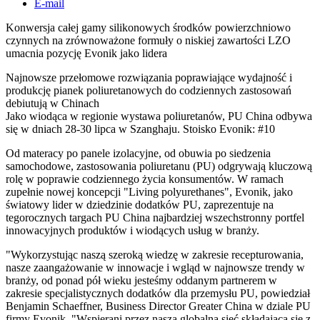
E-mail
Konwersja całej gamy silikonowych środków powierzchniowo
czynnych na zrównoważone formuły o niskiej zawartości LZO
umacnia pozycję Evonik jako lidera
Najnowsze przełomowe rozwiązania poprawiające wydajność i
produkcję pianek poliuretanowych do codziennych zastosowań
debiutują w Chinach
Jako wiodąca w regionie wystawa poliuretanów, PU China odbywa
się w dniach 28-30 lipca w Szanghaju. Stoisko Evonik: #10
Od materacy po panele izolacyjne, od obuwia po siedzenia
samochodowe, zastosowania poliuretanu (PU) odgrywają kluczową
rolę w poprawie codziennego życia konsumentów. W ramach
zupełnie nowej koncepcji "Living polyurethanes", Evonik, jako
światowy lider w dziedzinie dodatków PU, zaprezentuje na
tegorocznych targach PU China najbardziej wszechstronny portfel
innowacyjnych produktów i wiodących usług w branży.
"Wykorzystując naszą szeroką wiedzę w zakresie recepturowania,
nasze zaangażowanie w innowacje i wgląd w najnowsze trendy w
branży, od ponad pół wieku jesteśmy oddanym partnerem w
zakresie specjalistycznych dodatków dla przemysłu PU, powiedział
Benjamin Schaeffner, Business Director Greater China w dziale PU
firmy Evonik. "Wspierani przez naszą globalną sieć składającą się z