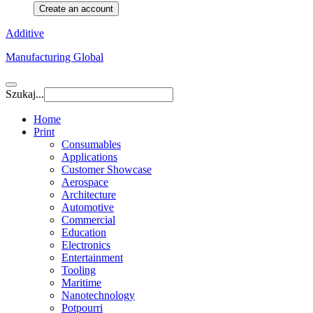
Create an account
Additive
Manufacturing Global
Szukaj...
Home
Print
Consumables
Applications
Customer Showcase
Aerospace
Architecture
Automotive
Commercial
Education
Electronics
Entertainment
Tooling
Maritime
Nanotechnology
Potpourri