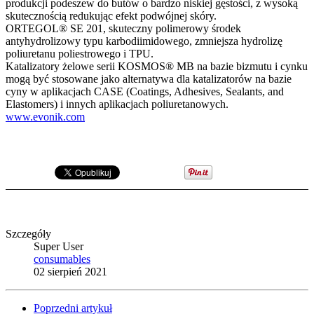
produkcji podeszew do butów o bardzo niskiej gęstości, z wysoką
skutecznością redukując efekt podwójnej skóry.
ORTEGOL® SE 201, skuteczny polimerowy środek
antyhydrolizowy typu karbodiimidowego, zmniejsza hydrolizę
poliuretanu poliestrowego i TPU.
Katalizatory żelowe serii KOSMOS® MB na bazie bizmutu i cynku
mogą być stosowane jako alternatywa dla katalizatorów na bazie
cyny w aplikacjach CASE (Coatings, Adhesives, Sealants, and
Elastomers) i innych aplikacjach poliuretanowych.
www.evonik.com
Szczegóły
Super User
consumables
02 sierpień 2021
Poprzedni artykuł