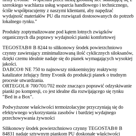
szerokiego wachlarza usług wsparcia handlowego i technicznego,
ściśle współpracujemy z naszymi klientami, aby napędzać
wydajność materiałów PU dla rozwiązań dostosowanych do potrzeb
lokalnego rynku."
Produkty zoptymalizowane pod kątem lotnych związków
organicznych dla poprawy wydajności pianki komfortowej
TEGOSTAB® B 8244 to silikonowy środek powierzchniowo
czynny zawierający zminimalizowaną ilość cyklicznych siloksanów,
dzięki czemu idealnie nadaje się do pianek wymagających wysokiej
jakości.
DABCO® NE 750 to najnowszy niskoemisyjny reaktywny
katalizator żelujący firmy Evonik do produkcji pianek o trudnym
procesie utwardzania.
ORTEGOL® 700/701/702 może znacząco poprawić odzyskiwanie
pianki po kompresji, co jest idealne dla rozwijającego się rynku
"Bed in a Box".
Podwyższone właściwości termoizolacyjne przyczyniają się do
efektywnego wykorzystania zasobów i bardziej wydajnego
przechowywania żywności
Silikonowy środek powierzchniowo czynny TEGOSTAB® B
84831 nadaje sztywnym piankom PU doskonałe właściwości