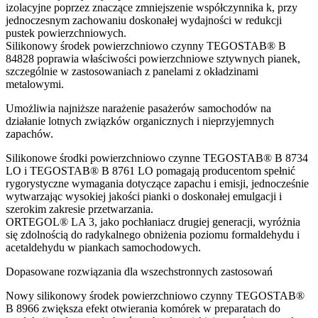
izolacyjne poprzez znaczące zmniejszenie współczynnika k, przy
jednoczesnym zachowaniu doskonałej wydajności w redukcji
pustek powierzchniowych.
Silikonowy środek powierzchniowo czynny TEGOSTAB® B
84828 poprawia właściwości powierzchniowe sztywnych pianek,
szczególnie w zastosowaniach z panelami z okładzinami
metalowymi.
Umożliwia najniższe narażenie pasażerów samochodów na
działanie lotnych związków organicznych i nieprzyjemnych
zapachów.
Silikonowe środki powierzchniowo czynne TEGOSTAB® B 8734
LO i TEGOSTAB® B 8761 LO pomagają producentom spełnić
rygorystyczne wymagania dotyczące zapachu i emisji, jednocześnie
wytwarzając wysokiej jakości pianki o doskonałej emulgacji i
szerokim zakresie przetwarzania.
ORTEGOL® LA 3, jako pochłaniacz drugiej generacji, wyróżnia
się zdolnością do radykalnego obniżenia poziomu formaldehydu i
acetaldehydu w piankach samochodowych.
Dopasowane rozwiązania dla wszechstronnych zastosowań
Nowy silikonowy środek powierzchniowo czynny TEGOSTAB®
B 8966 zwiększa efekt otwierania komórek w preparatach do