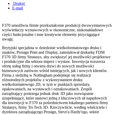
Drukuj
E-mail
F370 umożliwia firmie przekształcenie produkcji dwuwymiarowych
wyświetlaczy wystawowych w ekonomiczne, niskonakładowe
części funkcjonalne i inne kreatywne elementy przyciągające
uwagę.
Brytyjski specjalista w dziedzinie wielkoformatowego druku i
znaków, Prosign Print and Display, zainstalował drukarkę FDM
F370 3D firmy Stratasys, aby zwiększyć jej możliwości projektowe
i produkcyjne dla sektora imprez i wystaw. Inwestycja rozszerza
ofertę usług firmy i otwiera drzwi do nowych możliwości
biznesowych zarówno wśród istniejących, jak i nowych klientów.
Firma z siedzibą w Nottingham podejmuje się realizacji
różnorodnych projektów z wykorzystaniem druku
wielkoformatowego 2D, w tym w punktach sprzedaży,
opakowaniach, na wystawach i oznakowaniach. Zespół
zarządzający postrzega jednak druk 3D jako rozwiązanie
uzupełniające, które stanowi jedną z kluczowych sił napędowych
dla inwestycji w F370 za pośrednictwem lokalnego partnera firmy
Stratasys, firmy Tri-Tech 3D. Rzeczywiście, według właściciela i
dyrektora zarządzającego Prosign, Steve'a Hardy'ego, sektor