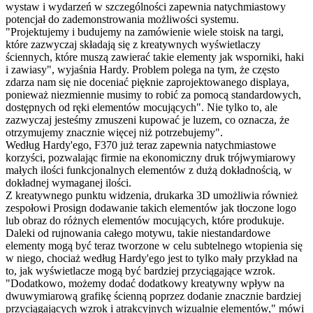
wystaw i wydarzeń w szczególności zapewnia natychmiastowy
potencjał do zademonstrowania możliwości systemu.
"Projektujemy i budujemy na zamówienie wiele stoisk na targi,
które zazwyczaj składają się z kreatywnych wyświetlaczy
ściennych, które muszą zawierać takie elementy jak wsporniki, haki
i zawiasy", wyjaśnia Hardy. Problem polega na tym, że często
zdarza nam się nie doceniać pięknie zaprojektowanego displaya,
ponieważ niezmiennie musimy to robić za pomocą standardowych,
dostępnych od ręki elementów mocujących". Nie tylko to, ale
zazwyczaj jesteśmy zmuszeni kupować je luzem, co oznacza, że
otrzymujemy znacznie więcej niż potrzebujemy".
Według Hardy'ego, F370 już teraz zapewnia natychmiastowe
korzyści, pozwalając firmie na ekonomiczny druk trójwymiarowy
małych ilości funkcjonalnych elementów z dużą dokładnością, w
dokładnej wymaganej ilości.
Z kreatywnego punktu widzenia, drukarka 3D umożliwia również
zespołowi Prosign dodawanie takich elementów jak tłoczone logo
lub obraz do różnych elementów mocujących, które produkuje.
Daleki od rujnowania całego motywu, takie niestandardowe
elementy mogą być teraz tworzone w celu subtelnego wtopienia się
w niego, chociaż według Hardy'ego jest to tylko mały przykład na
to, jak wyświetlacze mogą być bardziej przyciągające wzrok.
"Dodatkowo, możemy dodać dodatkowy kreatywny wpływ na
dwuwymiarową grafikę ścienną poprzez dodanie znacznie bardziej
przyciągających wzrok i atrakcyjnych wizualnie elementów," mówi