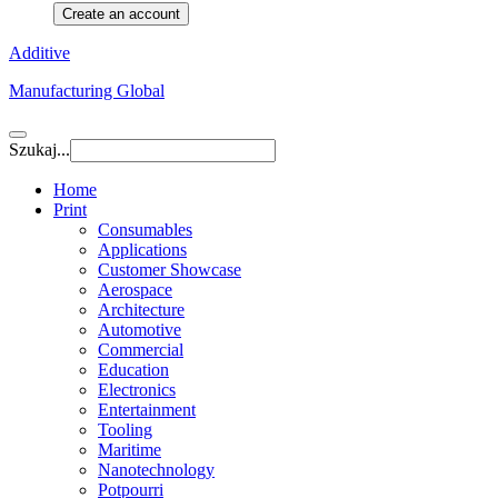
Create an account
Additive
Manufacturing Global
Szukaj...
Home
Print
Consumables
Applications
Customer Showcase
Aerospace
Architecture
Automotive
Commercial
Education
Electronics
Entertainment
Tooling
Maritime
Nanotechnology
Potpourri