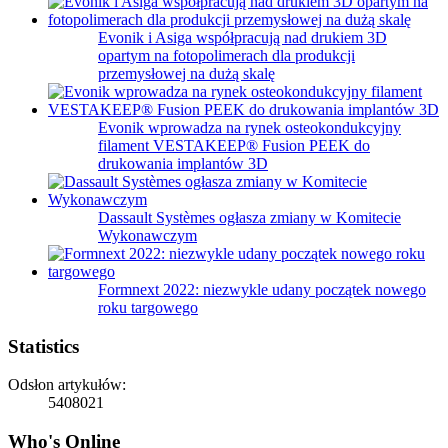
Evonik i Asiga współpracują nad drukiem 3D
opartym na fotopolimerach dla produkcji
przemysłowej na dużą skalę
Evonik wprowadza na rynek osteokondukcyjny
filament VESTAKEEP® Fusion PEEK do
drukowania implantów 3D
Dassault Systèmes ogłasza zmiany w Komitecie
Wykonawczym
Formnext 2022: niezwykle udany początek nowego
roku targowego
Statistics
Odsłon artykułów:
5408021
Who's Online