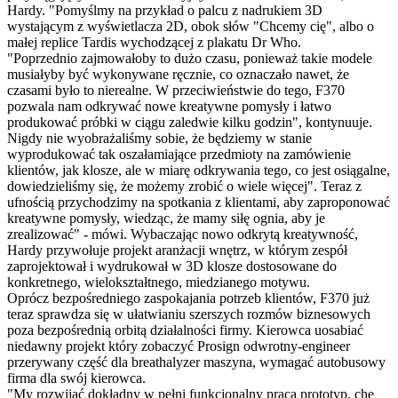
Hardy. "Pomyślmy na przykład o palcu z nadrukiem 3D
wystającym z wyświetlacza 2D, obok słów "Chcemy cię", albo o
małej replice Tardis wychodzącej z plakatu Dr Who.
"Poprzednio zajmowałoby to dużo czasu, ponieważ takie modele
musiałyby być wykonywane ręcznie, co oznaczało nawet, że
czasami było to nierealne. W przeciwieństwie do tego, F370
pozwala nam odkrywać nowe kreatywne pomysły i łatwo
produkować próbki w ciągu zaledwie kilku godzin", kontynuuje.
Nigdy nie wyobrażaliśmy sobie, że będziemy w stanie
wyprodukować tak oszałamiające przedmioty na zamówienie
klientów, jak klosze, ale w miarę odkrywania tego, co jest osiągalne,
dowiedzieliśmy się, że możemy zrobić o wiele więcej". Teraz z
ufnością przychodzimy na spotkania z klientami, aby zaproponować
kreatywne pomysły, wiedząc, że mamy siłę ognia, aby je
zrealizować" - mówi. Wybaczając nowo odkrytą kreatywność,
Hardy przywołuje projekt aranżacji wnętrz, w którym zespół
zaprojektował i wydrukował w 3D klosze dostosowane do
konkretnego, wielokształtnego, miedzianego motywu.
Oprócz bezpośredniego zaspokajania potrzeb klientów, F370 już
teraz sprawdza się w ułatwianiu szerszych rozmów biznesowych
poza bezpośrednią orbitą działalności firmy. Kierowca uosabiać
niedawny projekt który zobaczyć Prosign odwrotny-engineer
przerywany część dla breathalyzer maszyna, wymagać autobusowy
firma dla swój kierowca.
"My rozwijać dokładny w pełni funkcjonalny praca prototyp, che