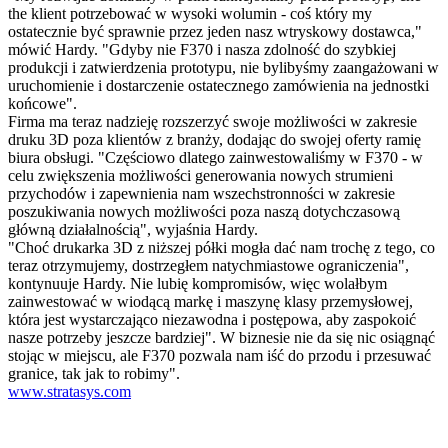
the klient potrzebować w wysoki wolumin - coś który my
ostatecznie być sprawnie przez jeden nasz wtryskowy dostawca,"
mówić Hardy. "Gdyby nie F370 i nasza zdolność do szybkiej
produkcji i zatwierdzenia prototypu, nie bylibyśmy zaangażowani w
uruchomienie i dostarczenie ostatecznego zamówienia na jednostki
końcowe".
Firma ma teraz nadzieję rozszerzyć swoje możliwości w zakresie
druku 3D poza klientów z branży, dodając do swojej oferty ramię
biura obsługi. "Częściowo dlatego zainwestowaliśmy w F370 - w
celu zwiększenia możliwości generowania nowych strumieni
przychodów i zapewnienia nam wszechstronności w zakresie
poszukiwania nowych możliwości poza naszą dotychczasową
główną działalnością", wyjaśnia Hardy.
"Choć drukarka 3D z niższej półki mogła dać nam trochę z tego, co
teraz otrzymujemy, dostrzegłem natychmiastowe ograniczenia",
kontynuuje Hardy. Nie lubię kompromisów, więc wolałbym
zainwestować w wiodącą markę i maszynę klasy przemysłowej,
która jest wystarczająco niezawodna i postępowa, aby zaspokoić
nasze potrzeby jeszcze bardziej". W biznesie nie da się nic osiągnąć
stojąc w miejscu, ale F370 pozwala nam iść do przodu i przesuwać
granice, tak jak to robimy".
www.stratasys.com