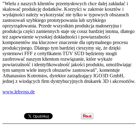
"Wielu z naszych klientów przemysłowych chce dalej zakładać i
skalować produkcję dodatków. Korzyści w zakresie kosztów i
wydajności należy wykorzystać nie tylko w typowych obszarach
zastosowań szybkiego prototypowania lub szybkiego
oprzyrządowania. Przede wszystkim produkcja małoseryjna i
produkcja części zamiennych staje się coraz bardziej istotna, dlatego
też zapewnienie wysokiej dokładności i powtarzalności
komponentów ma kluczowe znaczenie dla optymalnego procesu
produkcyjnego. Dlatego tym bardziej cieszymy się, że dzięki
systemowi FFF z certyfikatem TÜV SÜD będziemy mogli
zaoferować naszym klientom rozwiązanie, które wykaże
powtarzalność i identyfikowalność jakości produktu, umożliwiając
tym samym wiele innych obszarów zastosowań", komentuje
Athanassios Kotrotsios, dyrektor zarządzający IGO3D GmbH,
jednej z wiodących firm dystrybucyjnych drukarek 3D i akcesoriów.
www.lehvoss.de