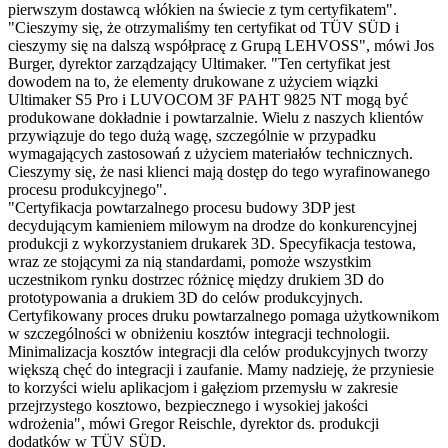
pierwszym dostawcą włókien na świecie z tym certyfikatem".
"Cieszymy się, że otrzymaliśmy ten certyfikat od TÜV SÜD i
cieszymy się na dalszą współpracę z Grupą LEHVOSS", mówi Jos
Burger, dyrektor zarządzający Ultimaker. "Ten certyfikat jest
dowodem na to, że elementy drukowane z użyciem wiązki
Ultimaker S5 Pro i LUVOCOM 3F PAHT 9825 NT mogą być
produkowane dokładnie i powtarzalnie. Wielu z naszych klientów
przywiązuje do tego dużą wagę, szczególnie w przypadku
wymagających zastosowań z użyciem materiałów technicznych.
Cieszymy się, że nasi klienci mają dostęp do tego wyrafinowanego
procesu produkcyjnego".
"Certyfikacja powtarzalnego procesu budowy 3DP jest
decydującym kamieniem milowym na drodze do konkurencyjnej
produkcji z wykorzystaniem drukarek 3D. Specyfikacja testowa,
wraz ze stojącymi za nią standardami, pomoże wszystkim
uczestnikom rynku dostrzec różnicę między drukiem 3D do
prototypowania a drukiem 3D do celów produkcyjnych.
Certyfikowany proces druku powtarzalnego pomaga użytkownikom
w szczególności w obniżeniu kosztów integracji technologii.
Minimalizacja kosztów integracji dla celów produkcyjnych tworzy
większą chęć do integracji i zaufanie. Mamy nadzieję, że przyniesie
to korzyści wielu aplikacjom i gałęziom przemysłu w zakresie
przejrzystego kosztowo, bezpiecznego i wysokiej jakości
wdrożenia", mówi Gregor Reischle, dyrektor ds. produkcji
dodatków w TÜV SÜD.