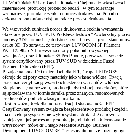
LUVOCOM® 3F i drukarki Ultimaker. Obejmuje to właściwości
materiałowe, produkcję próbek do badań - w tym tolerancje
wymiarowe, produkcję włókna i proces drukowania. Ponadto
dokonano pomiarów emisji w trakcie procesu drukowania.
We wszystkich punktach proces drukowania spełnia wymagania
określone przez TÜV SÜD. Podstawa testowa "Powtarzalny proces
budowy 3DP" odnosi się do istniejących i powstających standardów
druku 3D. To sprawia, że testowany LUVOCOM 3F Filament
PAHT® 9825 NT, niewzmocniony poliamid o wysokiej
wydajności, oraz Ultimaker S5 Pro Bundle, pierwszy na świecie
system certyfikowany przez TÜV SÜD w dziedzinie Fused
Filament Fabrication (FFF).
Bazując na ponad 30 materiałach dla FFF, Grupa LEHVOSS
oferuje do tej pory cztery materiały jako własne włókna. Trwają
prace nad certyfikacją wszystkich czterech wariantów włókien.
Skupiamy się na rozwoju, produkcji i dystrybucji materiałów, które
są sprzedawane w formie żarnika przez znanych, renomowanych
producentów pod ich własnymi markami.
"Jest to ważny krok dla industrializacji i skalowalności FFF.
Certyfikowany system zwiększa bezpieczeństwo produkcji części i
ma na celu przyspieszenie wykorzystania druku 3D na równi z
istniejącymi już procesami produkcyjnymi, takimi jak formowanie
wtryskowe", mówi dr Thiago Medeiros Araujo, Business
Development LUVOCOM 3F. "Jesteśmy dumni, że możemy być