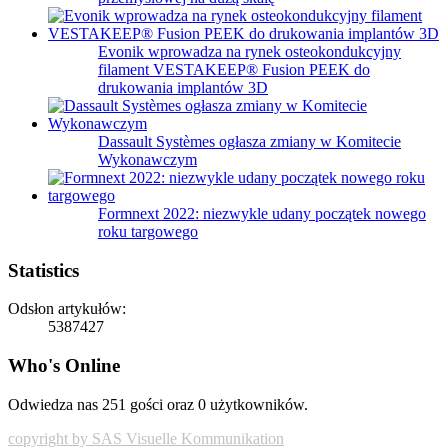
Evonik wprowadza na rynek osteokondukcyjny
filament VESTAKEEP® Fusion PEEK do
drukowania implantów 3D
Dassault Systèmes ogłasza zmiany w Komitecie
Wykonawczym
Formnext 2022: niezwykle udany początek nowego
roku targowego
Statistics
Odsłon artykułów:
5387427
Who's Online
Odwiedza nas 251 gości oraz 0 użytkowników.
copyright by SAS Visuelle Kommunikation