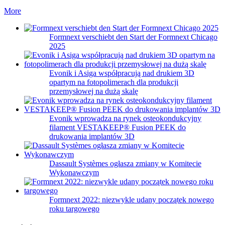
More
Formnext verschiebt den Start der Formnext Chicago
2025
Evonik i Asiga współpracują nad drukiem 3D
opartym na fotopolimerach dla produkcji
przemysłowej na dużą skalę
Evonik wprowadza na rynek osteokondukcyjny
filament VESTAKEEP® Fusion PEEK do
drukowania implantów 3D
Dassault Systèmes ogłasza zmiany w Komitecie
Wykonawczym
Formnext 2022: niezwykle udany początek nowego
roku targowego