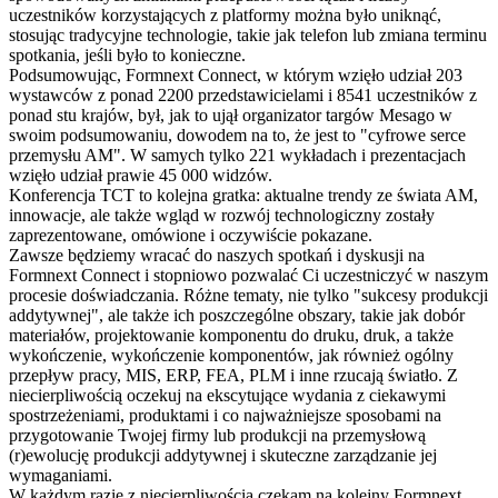
uczestników korzystających z platformy można było uniknąć,
stosując tradycyjne technologie, takie jak telefon lub zmiana terminu
spotkania, jeśli było to konieczne.
Podsumowując, Formnext Connect, w którym wzięło udział 203
wystawców z ponad 2200 przedstawicielami i 8541 uczestników z
ponad stu krajów, był, jak to ujął organizator targów Mesago w
swoim podsumowaniu, dowodem na to, że jest to "cyfrowe serce
przemysłu AM". W samych tylko 221 wykładach i prezentacjach
wzięło udział prawie 45 000 widzów.
Konferencja TCT to kolejna gratka: aktualne trendy ze świata AM,
innowacje, ale także wgląd w rozwój technologiczny zostały
zaprezentowane, omówione i oczywiście pokazane.
Zawsze będziemy wracać do naszych spotkań i dyskusji na
Formnext Connect i stopniowo pozwalać Ci uczestniczyć w naszym
procesie doświadczania. Różne tematy, nie tylko "sukcesy produkcji
addytywnej", ale także ich poszczególne obszary, takie jak dobór
materiałów, projektowanie komponentu do druku, druk, a także
wykończenie, wykończenie komponentów, jak również ogólny
przepływ pracy, MIS, ERP, FEA, PLM i inne rzucają światło. Z
niecierpliwością oczekuj na ekscytujące wydania z ciekawymi
spostrzeżeniami, produktami i co najważniejsze sposobami na
przygotowanie Twojej firmy lub produkcji na przemysłową
(r)ewolucję produkcji addytywnej i skuteczne zarządzanie jej
wymaganiami.
W każdym razie z niecierpliwością czekam na kolejny Formnext