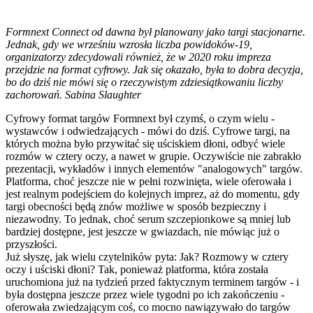
Formnext Connect od dawna był planowany jako targi stacjonarne.
Jednak, gdy we wrześniu wzrosła liczba powidoków-19,
organizatorzy zdecydowali również, że w 2020 roku impreza
przejdzie na format cyfrowy. Jak się okazało, była to dobra decyzja,
bo do dziś nie mówi się o rzeczywistym zdziesiątkowaniu liczby
zachorowań. Sabina Slaughter
Cyfrowy format targów Formnext był czymś, o czym wielu -
wystawców i odwiedzających - mówi do dziś. Cyfrowe targi, na
których można było przywitać się uściskiem dłoni, odbyć wiele
rozmów w cztery oczy, a nawet w grupie. Oczywiście nie zabrakło
prezentacji, wykładów i innych elementów "analogowych" targów.
Platforma, choć jeszcze nie w pełni rozwinięta, wiele oferowała i
jest realnym podejściem do kolejnych imprez, aż do momentu, gdy
targi obecności będą znów możliwe w sposób bezpieczny i
niezawodny. To jednak, choć serum szczepionkowe są mniej lub
bardziej dostępne, jest jeszcze w gwiazdach, nie mówiąc już o
przyszłości.
Już słyszę, jak wielu czytelników pyta: Jak? Rozmowy w cztery
oczy i uściski dłoni? Tak, ponieważ platforma, która została
uruchomiona już na tydzień przed faktycznym terminem targów - i
była dostępna jeszcze przez wiele tygodni po ich zakończeniu -
oferowała zwiedzającym coś, co mocno nawiązywało do targów