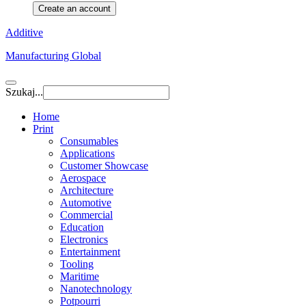
Create an account
Additive
Manufacturing Global
Szukaj...
Home
Print
Consumables
Applications
Customer Showcase
Aerospace
Architecture
Automotive
Commercial
Education
Electronics
Entertainment
Tooling
Maritime
Nanotechnology
Potpourri