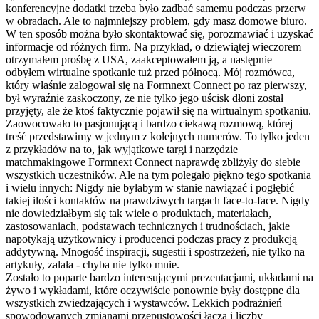
konferencyjne dodatki trzeba było zadbać samemu podczas przerw
w obradach. Ale to najmniejszy problem, gdy masz domowe biuro.
W ten sposób można było skontaktować się, porozmawiać i uzyskać
informacje od różnych firm. Na przykład, o dziewiątej wieczorem
otrzymałem prośbę z USA, zaakceptowałem ją, a następnie
odbyłem wirtualne spotkanie tuż przed północą. Mój rozmówca,
który właśnie zalogował się na Formnext Connect po raz pierwszy,
był wyraźnie zaskoczony, że nie tylko jego uścisk dłoni został
przyjęty, ale że ktoś faktycznie pojawił się na wirtualnym spotkaniu.
Zaowocowało to pasjonującą i bardzo ciekawą rozmową, której
treść przedstawimy w jednym z kolejnych numerów. To tylko jeden
z przykładów na to, jak wyjątkowe targi i narzędzie
matchmakingowe Formnext Connect naprawdę zbliżyły do siebie
wszystkich uczestników. Ale na tym polegało piękno tego spotkania
i wielu innych: Nigdy nie byłabym w stanie nawiązać i pogłębić
takiej ilości kontaktów na prawdziwych targach face-to-face. Nigdy
nie dowiedziałbym się tak wiele o produktach, materiałach,
zastosowaniach, podstawach technicznych i trudnościach, jakie
napotykają użytkownicy i producenci podczas pracy z produkcją
addytywną. Mnogość inspiracji, sugestii i spostrzeżeń, nie tylko na
artykuły, zalała - chyba nie tylko mnie.
Zostało to poparte bardzo interesującymi prezentacjami, układami na
żywo i wykładami, które oczywiście ponownie były dostępne dla
wszystkich zwiedzających i wystawców. Lekkich podrażnień
spowodowanych zmianami przepustowości łącza i liczby