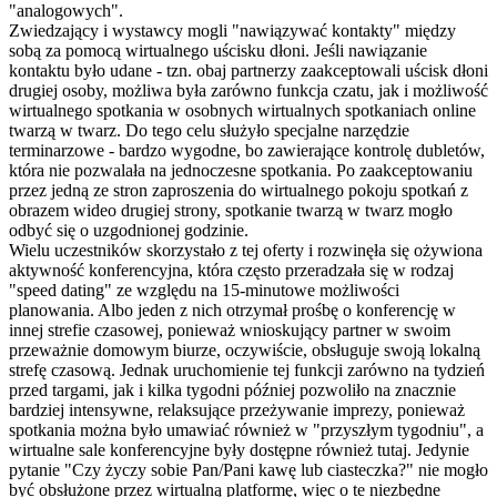
"analogowych".
Zwiedzający i wystawcy mogli "nawiązywać kontakty" między
sobą za pomocą wirtualnego uścisku dłoni. Jeśli nawiązanie
kontaktu było udane - tzn. obaj partnerzy zaakceptowali uścisk dłoni
drugiej osoby, możliwa była zarówno funkcja czatu, jak i możliwość
wirtualnego spotkania w osobnych wirtualnych spotkaniach online
twarzą w twarz. Do tego celu służyło specjalne narzędzie
terminarzowe - bardzo wygodne, bo zawierające kontrolę dubletów,
która nie pozwalała na jednoczesne spotkania. Po zaakceptowaniu
przez jedną ze stron zaproszenia do wirtualnego pokoju spotkań z
obrazem wideo drugiej strony, spotkanie twarzą w twarz mogło
odbyć się o uzgodnionej godzinie.
Wielu uczestników skorzystało z tej oferty i rozwinęła się ożywiona
aktywność konferencyjna, która często przeradzała się w rodzaj
"speed dating" ze względu na 15-minutowe możliwości
planowania. Albo jeden z nich otrzymał prośbę o konferencję w
innej strefie czasowej, ponieważ wnioskujący partner w swoim
przeważnie domowym biurze, oczywiście, obsługuje swoją lokalną
strefę czasową. Jednak uruchomienie tej funkcji zarówno na tydzień
przed targami, jak i kilka tygodni później pozwoliło na znacznie
bardziej intensywne, relaksujące przeżywanie imprezy, ponieważ
spotkania można było umawiać również w "przyszłym tygodniu", a
wirtualne sale konferencyjne były dostępne również tutaj. Jedynie
pytanie "Czy życzy sobie Pan/Pani kawę lub ciasteczka?" nie mogło
być obsłużone przez wirtualną platformę, więc o te niezbędne