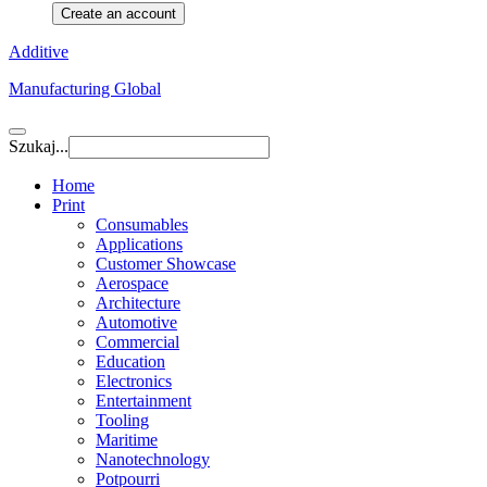
Create an account
Additive
Manufacturing Global
Szukaj...
Home
Print
Consumables
Applications
Customer Showcase
Aerospace
Architecture
Automotive
Commercial
Education
Electronics
Entertainment
Tooling
Maritime
Nanotechnology
Potpourri