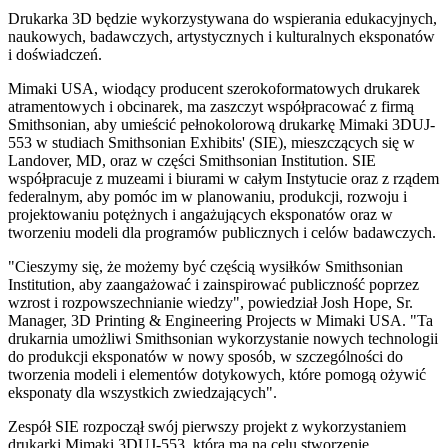
Drukarka 3D będzie wykorzystywana do wspierania edukacyjnych,
naukowych, badawczych, artystycznych i kulturalnych eksponatów
i doświadczeń.
Mimaki USA, wiodący producent szerokoformatowych drukarek
atramentowych i obcinarek, ma zaszczyt współpracować z firmą
Smithsonian, aby umieścić pełnokolorową drukarkę Mimaki 3DUJ-
553 w studiach Smithsonian Exhibits' (SIE), mieszczących się w
Landover, MD, oraz w części Smithsonian Institution. SIE
współpracuje z muzeami i biurami w całym Instytucie oraz z rządem
federalnym, aby pomóc im w planowaniu, produkcji, rozwoju i
projektowaniu potężnych i angażujących eksponatów oraz w
tworzeniu modeli dla programów publicznych i celów badawczych.
"Cieszymy się, że możemy być częścią wysiłków Smithsonian
Institution, aby zaangażować i zainspirować publiczność poprzez
wzrost i rozpowszechnianie wiedzy", powiedział Josh Hope, Sr.
Manager, 3D Printing & Engineering Projects w Mimaki USA. "Ta
drukarnia umożliwi Smithsonian wykorzystanie nowych technologii
do produkcji eksponatów w nowy sposób, w szczególności do
tworzenia modeli i elementów dotykowych, które pomogą ożywić
eksponaty dla wszystkich zwiedzających".
Zespół SIE rozpoczął swój pierwszy projekt z wykorzystaniem
drukarki Mimaki 3DUJ-553, która ma na celu stworzenie