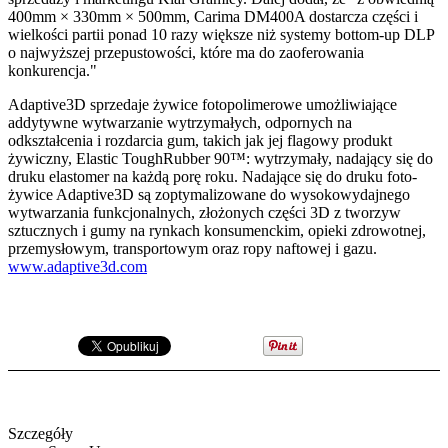
400mm × 330mm × 500mm, Carima DM400A dostarcza części i
wielkości partii ponad 10 razy większe niż systemy bottom-up DLP
o najwyższej przepustowości, które ma do zaoferowania
konkurencja."
Adaptive3D sprzedaje żywice fotopolimerowe umożliwiające
addytywne wytwarzanie wytrzymałych, odpornych na
odkształcenia i rozdarcia gum, takich jak jej flagowy produkt
żywiczny, Elastic ToughRubber 90™: wytrzymały, nadający się do
druku elastomer na każdą porę roku. Nadające się do druku foto-
żywice Adaptive3D są zoptymalizowane do wysokowydajnego
wytwarzania funkcjonalnych, złożonych części 3D z tworzyw
sztucznych i gumy na rynkach konsumenckim, opieki zdrowotnej,
przemysłowym, transportowym oraz ropy naftowej i gazu.
www.adaptive3d.com
Szczegóły