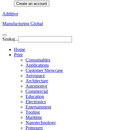
Create an account
Additive
Manufacturing Global
Szukaj...
Home
Print
Consumables
Applications
Customer Showcase
Aerospace
Architecture
Automotive
Commercial
Education
Electronics
Entertainment
Tooling
Maritime
Nanotechnology
Potpourri