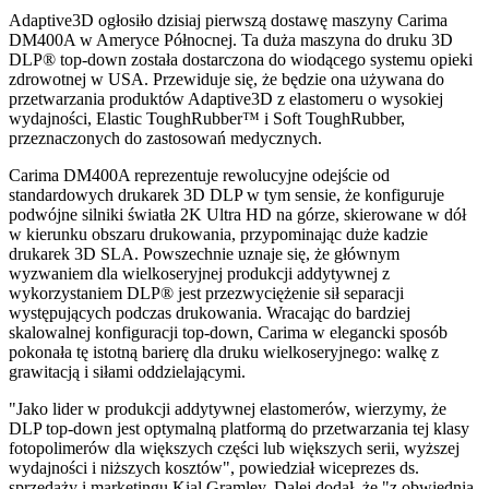
Adaptive3D ogłosiło dzisiaj pierwszą dostawę maszyny Carima
DM400A w Ameryce Północnej. Ta duża maszyna do druku 3D
DLP® top-down została dostarczona do wiodącego systemu opieki
zdrowotnej w USA. Przewiduje się, że będzie ona używana do
przetwarzania produktów Adaptive3D z elastomeru o wysokiej
wydajności, Elastic ToughRubber™ i Soft ToughRubber,
przeznaczonych do zastosowań medycznych.
Carima DM400A reprezentuje rewolucyjne odejście od
standardowych drukarek 3D DLP w tym sensie, że konfiguruje
podwójne silniki światła 2K Ultra HD na górze, skierowane w dół
w kierunku obszaru drukowania, przypominając duże kadzie
drukarek 3D SLA. Powszechnie uznaje się, że głównym
wyzwaniem dla wielkoseryjnej produkcji addytywnej z
wykorzystaniem DLP® jest przezwyciężenie sił separacji
występujących podczas drukowania. Wracając do bardziej
skalowalnej konfiguracji top-down, Carima w elegancki sposób
pokonała tę istotną barierę dla druku wielkoseryjnego: walkę z
grawitacją i siłami oddzielającymi.
"Jako lider w produkcji addytywnej elastomerów, wierzymy, że
DLP top-down jest optymalną platformą do przetwarzania tej klasy
fotopolimerów dla większych części lub większych serii, wyższej
wydajności i niższych kosztów", powiedział wiceprezes ds.
sprzedaży i marketingu Kial Gramley. Dalej dodał, że "z obwiednią