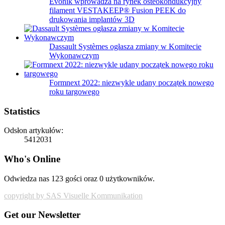
Evonik wprowadza na rynek osteokondukcyjny
filament VESTAKEEP® Fusion PEEK do
drukowania implantów 3D
Dassault Systèmes ogłasza zmiany w Komitecie
Wykonawczym
Formnext 2022: niezwykle udany początek nowego
roku targowego
Statistics
Odsłon artykułów:
5412031
Who's Online
Odwiedza nas 123 gości oraz 0 użytkowników.
copyright by SAS Visuelle Kommunikation
Get our Newsletter