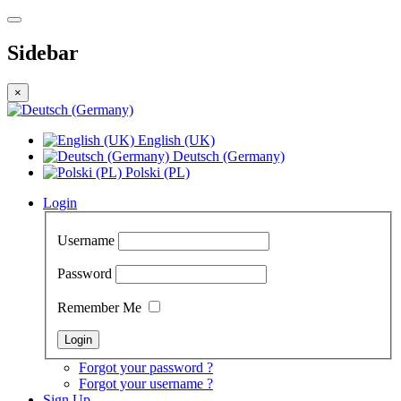
Sidebar
×
English (UK)
Deutsch (Germany)
Polski (PL)
Login
Username
Password
Remember Me
Forgot your password ?
Forgot your username ?
Sign Up