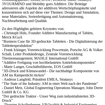
3YOURMIND und Mobility goes Additive. Die Beiträge
adressieren alle Aspekte der additiven Wertschöpfungskette und
konzentrieren sich auf diese vier Themen: Design und Simulation,
neue Materialien, Serienfertigung und Automatisierung,
Nachbearbeitung und Qualität.
Zu den Highlights gehören Keynotes von:
- Christoph Hüls, Founder Additive Manufacturing of Tablets,
Merck KGaA
"Business Case für 3D-gedruckte Tabletten - Die Digitalisierung der
Tablettenproduktion"
- Frank Ickinger, Vorentwicklung Powertrain, Porsche AG & Volker
Schall, Leiter Produktdesign, Zentrale Vorentwicklung
Thermomanagement, MAHLE International GmbH
"Additive Fertigung von hochbelasteten Antriebskomponenten"
- Marie Langer, Geschäftsführerin, EOS GmbH
"3D-Druck und Klimawandel - Die nachhaltige Komponente von
AM ins Rampenlicht rücken"
- Andreas Langfeld, Präsident EMEA, Stratasys
"The State of the Industry: AM in einer Welt nach der Pandemie"
- Daniel Metz, Global Engineering Operations Manager, John Deere
GmbH & Co. KG
"Der gedruckte Traktor - Unser Weg zum industrialisierten 3D-
Druck"
- Thorsten Schollenberger, VP Qualität & Industrial Engineering,