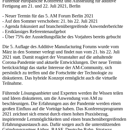
Führende europäische Konferenz und Ausstellung für additive
Fertigung am 21. und 22. Juli 2021, Berlin
- Neuer Termin für das 5. AM Forum Berlin 2021
- Auf den Sommer verschoben: 21. bis 22. Juli 2021
- Agenda fokussiert auf branchenübergreifende Anwenderberichte
- Erstklassiges Referentenaufgebot
- Über 75% der Ausstellungsfläche des Vorjahres bereits gebucht
Die 5. Auflage des Additive Manufacturing Forums wurde vom
März in den Sommer verlegt und findet nun vom 21. bis 22. Juli
2021 statt. Damit reagiert der Veranstalter auf die anhaltende
Corona-Pandemie und aktuelle Entwicklungen. Der neue Termin
berücksichtigt das starke Interesse der AM-Community, sich
persönlich zu treffen und die Fortschritte der Technologie zu
diskutieren. Das hybride Konzept ermöglicht auch die virtuelle
Teilnahme.
Führende Lösungsanbieter und Experten werden ihr Wissen teilen
und Ideen diskutieren, um die Anwendung von AM zu
beschleunigen. Die Erfahrungen aus der Pandemie werden einen
großen Einfluss auf die Vorträge haben. Das Konferenzprogramm
2021 zeichnet sich erneut durch einen hohen Praxisbezug,
inspirierende Lernmöglichkeiten und einen branchenübergreifenden
Erfahrungsaustausch aus. Dafür sorgen auch die unterstützenden
Gründungspartner Airbus, BASF, Deutsche Bahn, Stratasys,