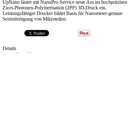
UpNano läutet mit NanoPro-Service neue Ära im hochpräzisen
Zwei-Photonen-Polymerisation (2PP) 3D-Druck ein.
Leistungsfähiger Drucker bildet Basis für Nanometer-genaue
Serienfertigung von Mikroteilen.
Details
Super User
Nanotechnology
19. November 2024
Weiterlesen: Weltweit erste Serienfertigung von Mikroteilen mittels
2PP 3D-Druck
Boston Micro Fabrication will ultradünne
kosmetische Zahnverblendungen auf den
Markt bringen
Drucken
E-Mail