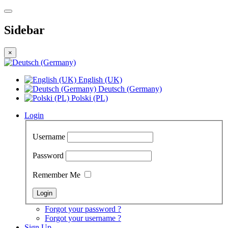
Sidebar
×
English (UK)
Deutsch (Germany)
Polski (PL)
Login
Username
Password
Remember Me
Forgot your password ?
Forgot your username ?
Sign Up